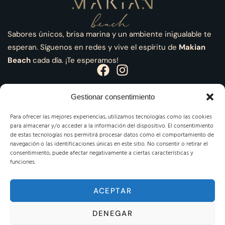
Sabores únicos, brisa marina y un ambiente inigualable te
esperan. Síguenos en redes y vive el espíritu de
Makian
Beach
cada día. ¡Te esperamos!
Gestionar consentimiento
Información
Para ofrecer las mejores experiencias, utilizamos tecnologías como las cookies
para almacenar y/o acceder a la información del dispositivo. El consentimiento
de estas tecnologías nos permitirá procesar datos como el comportamiento de
Aviso Legal
navegación o las identificaciones únicas en este sitio. No consentir o retirar el
consentimiento, puede afectar negativamente a ciertas características y
Política de Privacidad
funciones.
Política de cookies
ACEPTAR
DENEGAR