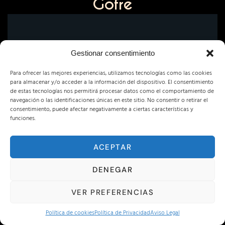
Gofre
Gofre solo
Gestionar consentimiento
Para ofrecer las mejores experiencias, utilizamos tecnologías como las cookies
para almacenar y/o acceder a la información del dispositivo. El consentimiento
de estas tecnologías nos permitirá procesar datos como el comportamiento de
navegación o las identificaciones únicas en este sitio. No consentir o retirar el
consentimiento, puede afectar negativamente a ciertas características y
3,75€
funciones.
ACEPTAR
DENEGAR
VER PREFERENCIAS
Política de cookies
Política de Privacidad
Aviso Legal
Gofre con nata